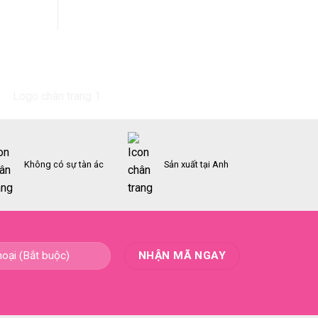
Giây
Sức
Nạp
Cho
Năng
Người
Lượng
Tập
–
Luyện
Giải
Thường
Pháp
Xuyên
Cho
Người
Luôn
Bận
Rộn
Không có sự tàn ác
Sản xuất tại Anh