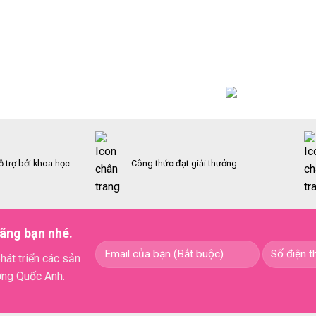
ỗ trợ bởi khoa học
Công thức đạt giải thưởng
ãng bạn nhé.
hát triển các sản
ơng Quốc Anh.