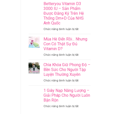
Hè
Betteryou Vitamin D3
Nhiều
3000 IU – Sản Phẩm
Nắng
Được Đăng Ký Trên Hệ
Nhưng
Thống Dm+D Của NHS
Con
Anh Quốc
Vẫn
Có
ở
Chức năng bình luận bị tắt
Thể
Betteryou
Thiếu
Vitamin
Mùa Hè Đến Rồi… Nhưng
Vitamin
D3
Con Có Thật Sự Đủ
D
3000
Vitamin D?
–
IU
Mẹ
ở
Chức năng bình luận bị tắt
–
Đã
Mùa
Sản
Biết
Hè
Phẩm
Chìa Khóa Giữ Phong Độ –
Vì
Đến
Được
Bền Sức Cho Người Tập
Sao
Rồi…
Đăng
Luyện Thường Xuyên
Nhưng
Ký
ở
Chức năng bình luận bị tắt
Con
Trên
Chìa
Có
Hệ
Khóa
Thật
Thống
1 Giây Nạp Năng Lượng –
Giữ
Sự
Dm+D
Giải Pháp Cho Người Luôn
Phong
Đủ
Của
Bận Rộn
Độ
Vitamin
NHS
ở
Chức năng bình luận bị tắt
–
D?
Anh
1
Bền
Quốc