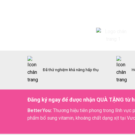
Đã thử nghiệm khả năng hấp thụ
H
Đăng ký ngay để được nhận QUÀ TẶNG từ h
BetterYou:
Thương hiệu tiên phong trong lĩnh vực p
phẩm bổ sung vitamin, khoáng chất dạng xịt tại Vư