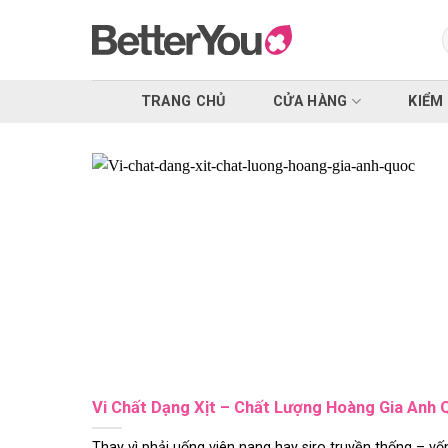
Skip
to
k
content
TRANG CHỦ
CỬA HÀNG
KIỂM
Vi Chất Dạng Xịt – Chất Lượng Hoàng Gia Anh 
Thay vì phải uống viên nang hay siro truyền thống – vốn