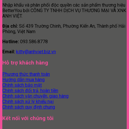
Nhập khẩu và phân phối độc quyền các sản phẩm thương hiệu
BetterYou bởi CÔNG TY TNHH DỊCH VỤ THƯƠNG MẠI VÀ XNK
ANH VIỆT.
Địa chỉ:
Số 439 Trường Chinh, Phường Kiến An, Thành phố Hải
Phòng, Việt Nam
Hotline:
093.586.8778
Email:
kitty@anhviet.biz.vn
Hỗ trợ khách hàng
Phương thức thanh toán
Hướng dẫn mua hàng
Chính sách bảo mật
Chính sách đổi trả, hoàn tiền
Chính sách vận chuyển, giao hàng
Chính sách xử lý khiếu nại
Chính sách quy định chung
Kết nối với chúng tôi