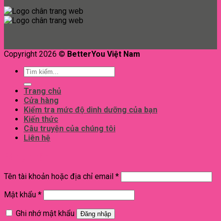
Copyright 2026 ©
BetterYou Việt Nam
Tìm
kiếm:
Trang chủ
Cửa hàng
Kiểm tra mức độ dinh dưỡng của bạn
Kiến thức
Câu truyện của chúng tôi
Liên hệ
Đăng nhập
Tên tài khoản hoặc địa chỉ email
*
Mật khẩu
*
Ghi nhớ mật khẩu
Đăng nhập