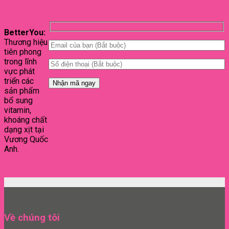
từ hãng
bạn nhé.
BetterYou:
Thương hiệu
tiên phong
trong lĩnh
vực phát
triển các
sản phẩm
bổ sung
vitamin,
khoáng chất
dạng xịt tại
Vương Quốc
Anh.
Về chúng tôi