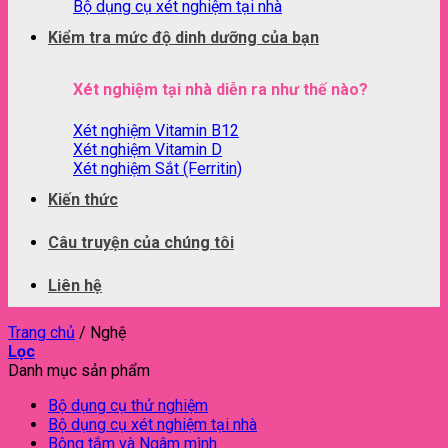
Bộ dụng cụ xét nghiệm tại nhà
Kiểm tra mức độ dinh dưỡng của bạn
Xét nghiệm tại nhà diễn ra như thế nào?
Xét nghiệm Vitamin B12
Xét nghiệm Vitamin D
Xét nghiệm Sắt (Ferritin)
Kiến thức
Câu truyện của chúng tôi
Liên hệ
Trang chủ
/
Nghệ
Lọc
Danh mục sản phẩm
Bộ dụng cụ thử nghiệm
Bộ dụng cụ xét nghiệm tại nhà
Bông tắm và Ngâm mình