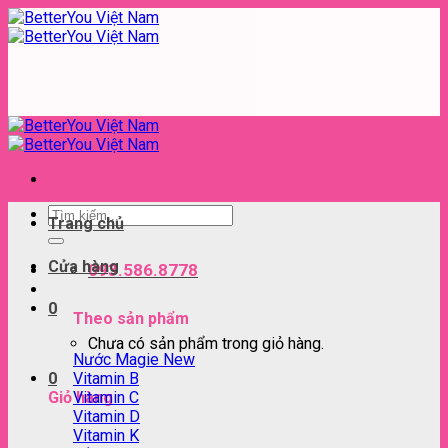
Skip
to
content
Tìm
Trang chủ
kiếm:
Cửa hàng
093.586.8778
0
Theo sản phẩm
Chưa có sản phẩm trong giỏ hàng.
Nước Magie
Vitamin B
0
Vitamin C
Giỏ hàng
Vitamin D
Vitamin K