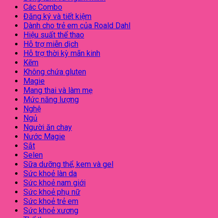
Các Combo
Đăng ký và tiết kiệm
Dành cho trẻ em của Roald Dahl
Hiệu suất thể thao
Hỗ trợ miễn dịch
Hỗ trợ thời kỳ mãn kinh
Kẽm
Không chứa gluten
Magie
Mang thai và làm mẹ
Mức năng lượng
Nghệ
Ngủ
Người ăn chay
Nước Magie
Sắt
Selen
Sữa dưỡng thể, kem và gel
Sức khoẻ làn da
Sức khoẻ nam giới
Sức khoẻ phụ nữ
Sức khoẻ trẻ em
Sức khoẻ xương