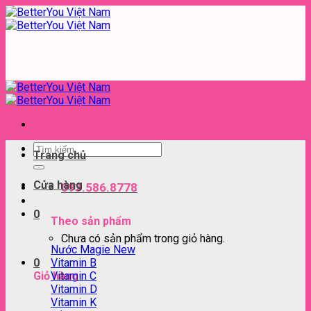
Skip
to
content
Tìm
Trang chủ
kiếm:
Cửa hàng
093.586.8778
0
Theo sản phẩm
Chưa có sản phẩm trong giỏ hàng.
Nước Magie
Vitamin B
0
Vitamin C
Giỏ hàng
Vitamin D
Vitamin K