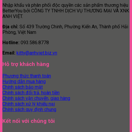
Nhập khẩu và phân phối độc quyền các sản phẩm thương hiệu
BetterYou bởi CÔNG TY TNHH DỊCH VỤ THƯƠNG MẠI VÀ XNK
ANH VIỆT.
Địa chỉ:
Số 439 Trường Chinh, Phường Kiến An, Thành phố Hải
Phòng, Việt Nam
Hotline:
093.586.8778
Email:
kitty@anhviet.biz.vn
Hỗ trợ khách hàng
Phương thức thanh toán
Hướng dẫn mua hàng
Chính sách bảo mật
Chính sách đổi trả, hoàn tiền
Chính sách vận chuyển, giao hàng
Chính sách xử lý khiếu nại
Chính sách quy định chung
Kết nối với chúng tôi