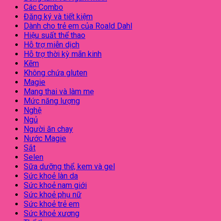
Các Combo
Đăng ký và tiết kiệm
Dành cho trẻ em của Roald Dahl
Hiệu suất thể thao
Hỗ trợ miễn dịch
Hỗ trợ thời kỳ mãn kinh
Kẽm
Không chứa gluten
Magie
Mang thai và làm mẹ
Mức năng lượng
Nghệ
Ngủ
Người ăn chay
Nước Magie
Sắt
Selen
Sữa dưỡng thể, kem và gel
Sức khoẻ làn da
Sức khoẻ nam giới
Sức khoẻ phụ nữ
Sức khoẻ trẻ em
Sức khoẻ xương