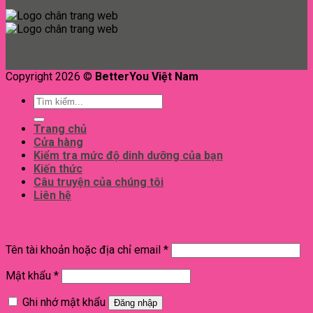
Copyright 2026 ©
BetterYou Việt Nam
Tìm
kiếm:
Trang chủ
Cửa hàng
Kiểm tra mức độ dinh dưỡng của bạn
Kiến thức
Câu truyện của chúng tôi
Liên hệ
Đăng nhập
Tên tài khoản hoặc địa chỉ email
*
Mật khẩu
*
Ghi nhớ mật khẩu
Đăng nhập