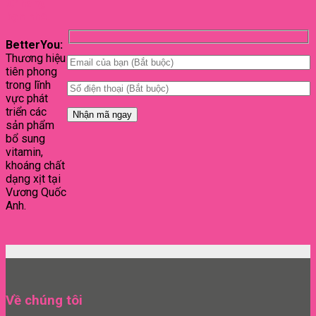
từ hãng
bạn nhé.
BetterYou:
Thương hiệu
tiên phong
trong lĩnh
vực phát
triển các
sản phẩm
bổ sung
vitamin,
khoáng chất
dạng xịt tại
Vương Quốc
Anh.
Về chúng tôi