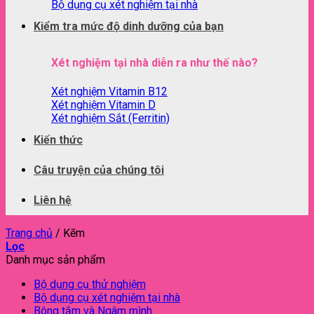
Bộ dụng cụ xét nghiệm tại nhà
Kiểm tra mức độ dinh dưỡng của bạn
Xét nghiệm tại nhà diễn ra như thế nào?
Xét nghiệm Vitamin B12
Xét nghiệm Vitamin D
Xét nghiệm Sắt (Ferritin)
Kiến thức
Câu truyện của chúng tôi
Liên hệ
Trang chủ
/
Kẽm
Lọc
Danh mục sản phẩm
Bộ dụng cụ thử nghiệm
Bộ dụng cụ xét nghiệm tại nhà
Bông tắm và Ngâm mình