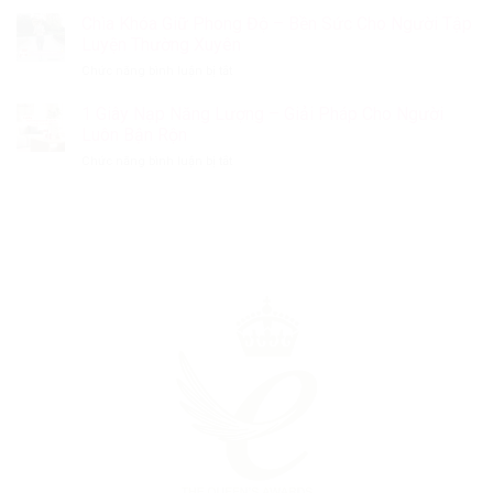
–
Vitamin
Hè
Chìa Khóa Giữ Phong Độ – Bền Sức Cho Người Tập
Sản
D
Đến
Phẩm
Luyện Thường Xuyên
–
Rồi…
Được
Mẹ
ở
Chức năng bình luận bị tắt
Nhưng
Đăng
Đã
Chìa
Con
Ký
Biết
Khóa
1 Giây Nạp Năng Lượng – Giải Pháp Cho Người
Có
Trên
Vì
Giữ
Thật
Luôn Bận Rộn
Hệ
Sao
Phong
Sự
Thống
ở
Chức năng bình luận bị tắt
Độ
Đủ
Dm+D
1
–
Vitamin
Của
Giây
Bền
D?
NHS
Nạp
Sức
Anh
Năng
Cho
Quốc
Lượng
Người
–
Tập
Giải
Luyện
Pháp
Thường
Cho
Xuyên
Người
Luôn
Bận
Rộn