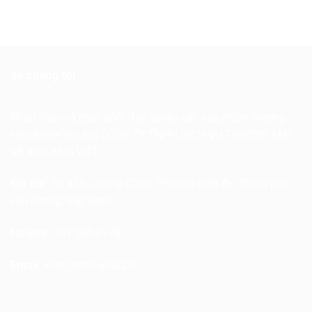
Về chúng tôi
Nhập khẩu và phân phối độc quyền các sản phẩm thương
hiệu BetterYou bởi CÔNG TY TNHH DỊCH VỤ THƯƠNG MẠI
VÀ XNK ANH VIỆT.
Địa chỉ:
Số 439 Trường Chinh, Phường Kiến An, Thành phố
Hải Phòng, Việt Nam
Hotline:
093.586.8778
Email:
kitty@anhviet.biz.vn