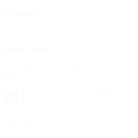
CHUYÊN MỤC
Kiến thức
(64)
BÀI VIẾT MỚI NHẤT
Mùa Hè Nhiều Nắng Nhưng Con Vẫn Có Thể Thiếu
Vitamin D – Mẹ Đã Biết Vì Sao
ở
Chức năng bình luận bị tắt
Mùa
Hè
Betteryou Vitamin D3 3000 IU – Sản Phẩm Được
Nhiều
Đăng Ký Trên Hệ Thống Dm+D Của NHS Anh Quốc
Nắng
ở
Chức năng bình luận bị tắt
Nhưng
Betteryou
Con
Vitamin
Mùa Hè Đến Rồi… Nhưng Con Có Thật Sự Đủ
Vẫn
D3
Có
Vitamin D?
3000
Thể
ở
Chức năng bình luận bị tắt
IU
Thiếu
Mùa