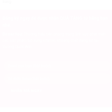
Đăng ký ngay để được nhận QUÀ TẶNG từ hãng bạn
nhé.
BetterYou:
Thương hiệu tiên phong trong lĩnh vực phát triển
các sản phẩm bổ sung vitamin, khoáng chất dạng xịt tại
Vương Quốc Anh.