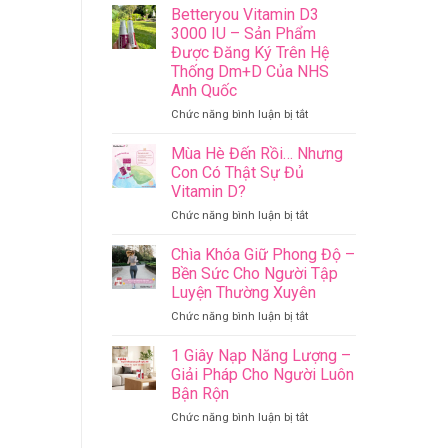
Hè
Betteryou Vitamin D3
Nhiều
3000 IU – Sản Phẩm
Nắng
Được Đăng Ký Trên Hệ
Nhưng
Thống Dm+D Của NHS
Con
Anh Quốc
Vẫn
Có
ở
Chức năng bình luận bị tắt
Thể
Betteryou
Thiếu
Vitamin
Mùa Hè Đến Rồi… Nhưng
Vitamin
D3
Con Có Thật Sự Đủ
D
3000
Vitamin D?
–
IU
Mẹ
ở
Chức năng bình luận bị tắt
–
Đã
Mùa
Sản
Biết
Hè
Phẩm
Chìa Khóa Giữ Phong Độ –
Vì
Đến
Được
Bền Sức Cho Người Tập
Sao
Rồi…
Đăng
Luyện Thường Xuyên
Nhưng
Ký
ở
Chức năng bình luận bị tắt
Con
Trên
Chìa
Có
Hệ
Khóa
Thật
Thống
1 Giây Nạp Năng Lượng –
Giữ
Sự
Dm+D
Giải Pháp Cho Người Luôn
Phong
Đủ
Của
Bận Rộn
Độ
Vitamin
NHS
ở
Chức năng bình luận bị tắt
–
D?
Anh
1
Bền
Quốc