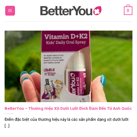
Skip
0
to
content
BetterYou – Thương Hiệu Xịt Dưới Lưỡi Đình Đám Đến Từ Anh Quốc
Điểm đặc biệt của thương hiệu này là các sản phẩm dạng xịt dưới lưỡi
[...]