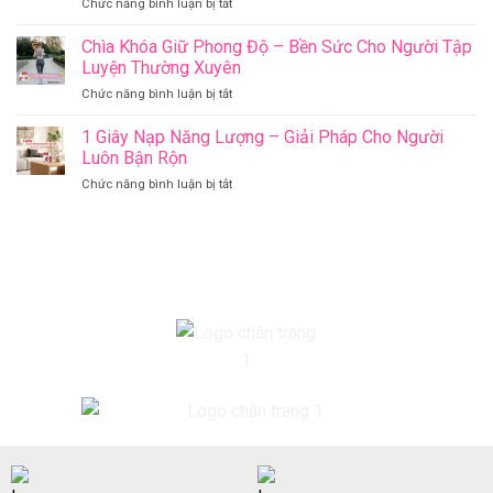
ở
Chức năng bình luận bị tắt
IU
Thiếu
Mùa
–
Vitamin
Hè
Chìa Khóa Giữ Phong Độ – Bền Sức Cho Người Tập
Sản
D
Đến
Phẩm
Luyện Thường Xuyên
–
Rồi…
Được
Mẹ
ở
Chức năng bình luận bị tắt
Nhưng
Đăng
Đã
Chìa
Con
Ký
Biết
Khóa
1 Giây Nạp Năng Lượng – Giải Pháp Cho Người
Có
Trên
Vì
Giữ
Thật
Luôn Bận Rộn
Hệ
Sao
Phong
Sự
Thống
ở
Chức năng bình luận bị tắt
Độ
Đủ
Dm+D
1
–
Vitamin
Của
Giây
Bền
D?
NHS
Nạp
Sức
Anh
Năng
Cho
Quốc
Lượng
Người
–
Tập
Giải
Luyện
Pháp
Thường
Cho
Xuyên
Người
Luôn
Bận
Rộn