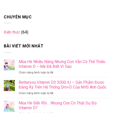
CHUYÊN MỤC
Kiến thức
(64)
BÀI VIẾT MỚI NHẤT
Mùa Hè Nhiều Nắng Nhưng Con Vẫn Có Thể Thiếu
Vitamin D – Mẹ Đã Biết Vì Sao
ở
Chức năng bình luận bị tắt
Mùa
Hè
Betteryou Vitamin D3 3000 IU – Sản Phẩm Được
Nhiều
Đăng Ký Trên Hệ Thống Dm+D Của NHS Anh Quốc
Nắng
ở
Chức năng bình luận bị tắt
Nhưng
Betteryou
Con
Vitamin
Mùa Hè Đến Rồi… Nhưng Con Có Thật Sự Đủ
Vẫn
D3
Có
Vitamin D?
3000
Thể